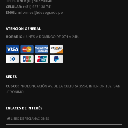
TELÉFONO:
(01) 902290040
CELULAR:
(+51) 927 138 741
EMAIL:
informes@idesegi.edu.pe
ATENCIÓN GENERAL
HORARIO:
LUNES A DOMINGO DE 07H A 24H.
SEDES
CUSCO:
PROLONGACIÓN AV. DE LA CULTURA 3594, INTERIOR 102, SAN
JERÓNIMO.
ENLACES DE INTERÉS
LIBRO DE RECLAMACIONES