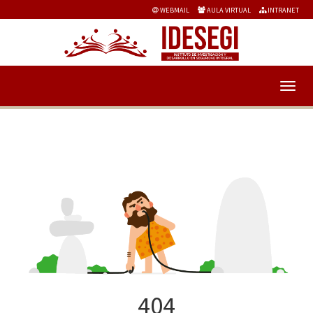
WEBMAIL
AULA VIRTUAL
INTRANET
404