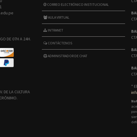
0
CT
CORREO ELECTRÓNICO INSTITUCIONAL
1
.edu.pe
BA
AULA VIRTUAL
CT
INTRANET
BA
CT
GO DE 07H A 24H.
CONTÁCTENOS
BA
CT
ADMINISTRADOR DE CHAT
BA
CT
* E
. DE LA CULTURA
in
JERÓNIMO.
No
ace
por
sie
def