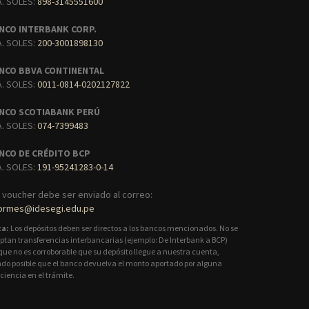
A. SOLES:
898-3145551600
NCO INTERBANK CORP.
A. SOLES:
200-3001898130
NCO BBVA CONTINENTAL
A. SOLES:
0011-0814-0202127822
NCO SCOTIABANK PERÚ
A. SOLES:
074-7399483
NCO DE CRÉDITO BCP
A. SOLES:
191-95241283-0-14
l voucher debe ser enviado al correo:
formes@idesegi.edu.pe
ta:
Los depósitos deben ser directos a los bancos mencionados. No se
ptan transferencias interbancarias (ejemplo: De Interbank a BCP)
que no es corroborable que su depósito llegue a nuestra cuenta,
ndo posible que el banco devuelva el monto aportado por alguna
iciencia en el trámite.