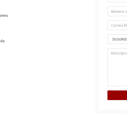
iones
ada