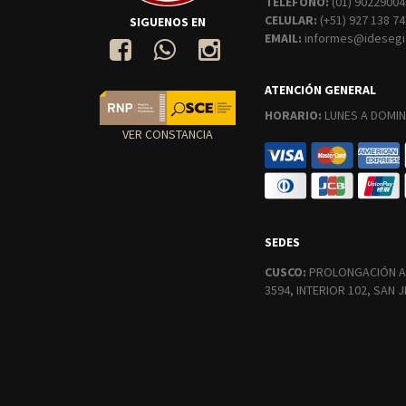
TELÉFONO:
(01) 90229004
CELULAR:
(+51) 927 138 74
SIGUENOS EN
EMAIL:
informes@idesegi
ATENCIÓN GENERAL
HORARIO:
LUNES A DOMIN
VER CONSTANCIA
SEDES
CUSCO:
PROLONGACIÓN AV
3594, INTERIOR 102, SAN 