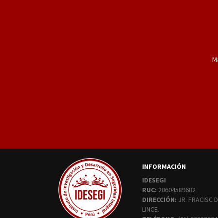
M
INFORMACIÓN
IDESEGI
RUC:
20604589682
DIRECCIÓN:
JR. FRACISC D
LINCE.