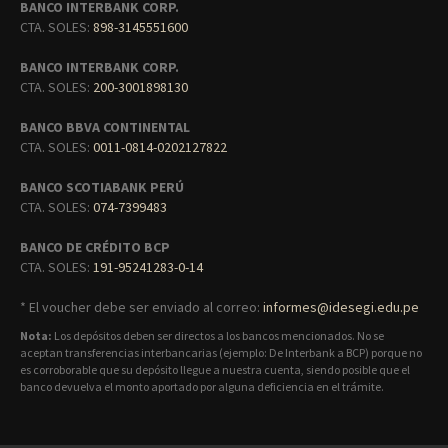
BANCO INTERBANK CORP.
CTA. SOLES:
898-3145551600
BANCO INTERBANK CORP.
CTA. SOLES:
200-3001898130
BANCO BBVA CONTINENTAL
CTA. SOLES:
0011-0814-0202127822
BANCO SCOTIABANK PERÚ
CTA. SOLES:
074-7399483
BANCO DE CRÉDITO BCP
CTA. SOLES:
191-95241283-0-14
* El voucher debe ser enviado al correo:
informes@idesegi.edu.pe
Nota:
Los depósitos deben ser directos a los bancos mencionados. No se
aceptan transferencias interbancarias (ejemplo: De Interbank a BCP) porque no
es corroborable que su depósito llegue a nuestra cuenta, siendo posible que el
banco devuelva el monto aportado por alguna deficiencia en el trámite.