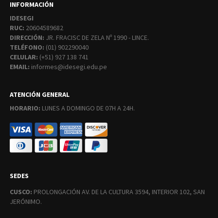
INFORMACIÓN
IDESEGI
RUC:
20604589682
DIRECCIÓN:
JR. FRACISC DE ZELA Nº 1990 - LINCE.
TELÉFONO:
(01) 902290040
CELULAR:
(+51) 927 138 741
EMAIL:
informes@idesegi.edu.pe
ATENCIÓN GENERAL
HORARIO:
LUNES A DOMINGO DE 07H A 24H.
SEDES
CUSCO:
PROLONGACIÓN AV. DE LA CULTURA 3594, INTERIOR 102, SAN
JERÓNIMO.