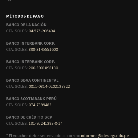
MÉTODOS DE PAGO
BANCO DE LA NACIÓN
CTA. SOLES:
04-575-206404
BANCO INTERBANK CORP.
CTA. SOLES:
898-3145551600
BANCO INTERBANK CORP.
CTA. SOLES:
200-3001898130
BANCO BBVA CONTINENTAL
CTA. SOLES:
0011-0814-0202127822
BANCO SCOTIABANK PERÚ
CTA. SOLES:
074-7399483
BANCO DE CRÉDITO BCP
CTA. SOLES:
191-95241283-0-14
* El voucher debe ser enviado al correo:
informes@idesegi.edu.pe