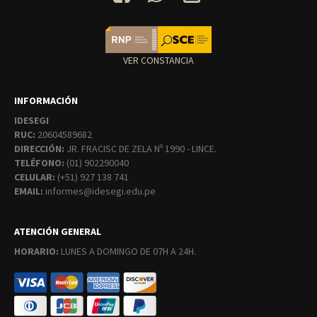
VER CONSTANCIA
INFORMACIÓN
IDESEGI
RUC:
20604589682
DIRECCIÓN:
JR. FRACISC DE ZELA Nº 1990 - LINCE.
TELÉFONO:
(01) 902290040
CELULAR:
(+51) 927 138 741
EMAIL:
informes@idesegi.edu.pe
ATENCIÓN GENERAL
HORARIO:
LUNES A DOMINGO DE 07H A 24H.