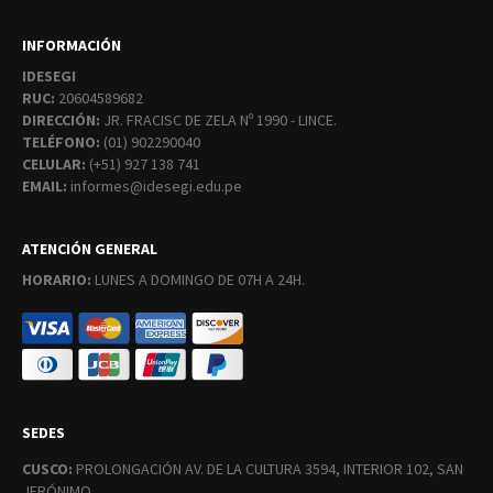
INFORMACIÓN
IDESEGI
RUC:
20604589682
DIRECCIÓN:
JR. FRACISC DE ZELA Nº 1990 - LINCE.
TELÉFONO:
(01) 902290040
CELULAR:
(+51) 927 138 741
EMAIL:
informes@idesegi.edu.pe
ATENCIÓN GENERAL
HORARIO:
LUNES A DOMINGO DE 07H A 24H.
SEDES
CUSCO:
PROLONGACIÓN AV. DE LA CULTURA 3594, INTERIOR 102, SAN
JERÓNIMO.