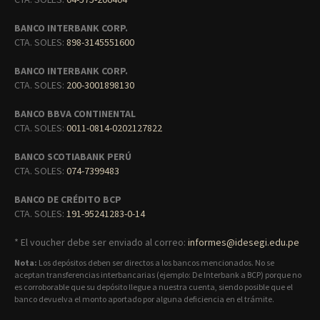
BANCO INTERBANK CORP.
CTA. SOLES:
898-3145551600
BANCO INTERBANK CORP.
CTA. SOLES:
200-3001898130
BANCO BBVA CONTINENTAL
CTA. SOLES:
0011-0814-0202127822
BANCO SCOTIABANK PERÚ
CTA. SOLES:
074-7399483
BANCO DE CRÉDITO BCP
CTA. SOLES:
191-95241283-0-14
* El voucher debe ser enviado al correo:
informes@idesegi.edu.pe
Nota:
Los depósitos deben ser directos a los bancos mencionados. No se
aceptan transferencias interbancarias (ejemplo: De Interbank a BCP) porque no
es corroborable que su depósito llegue a nuestra cuenta, siendo posible que el
banco devuelva el monto aportado por alguna deficiencia en el trámite.