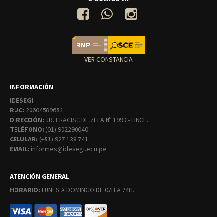
VER CONSTANCIA
INFORMACIÓN
IDESEGI
RUC:
20604589682
DIRECCIÓN:
JR. FRACISC DE ZELA Nº 1990 - LINCE.
TELÉFONO:
(01) 902290040
CELULAR:
(+51) 927 138 741
EMAIL:
informes@idesegi.edu.pe
ATENCIÓN GENERAL
HORARIO:
LUNES A DOMINGO DE 07H A 24H.