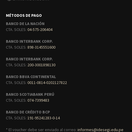
MÉTODOS DE PAGO
BANCO DE LA NACIÓN
CTA. SOLES:
04-575-206404
BANCO INTERBANK CORP.
CTA. SOLES:
898-3145551600
BANCO INTERBANK CORP.
CTA. SOLES:
200-3001898130
BANCO BBVA CONTINENTAL
CTA. SOLES:
0011-0814-0202127822
BANCO SCOTIABANK PERÚ
CTA. SOLES:
074-7399483
BANCO DE CRÉDITO BCP
CTA. SOLES:
191-95241283-0-14
* El voucher debe ser enviado al correo:
informes@idesegi.edu.pe