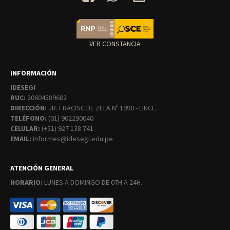
VER CONSTANCIA
INFORMACIÓN
IDESEGI
RUC:
20604589682
DIRECCIÓN:
JR. FRACISC DE ZELA Nº 1990 - LINCE.
TELÉFONO:
(01) 902290040
CELULAR:
(+51) 927 138 741
EMAIL:
informes@idesegi.edu.pe
ATENCIÓN GENERAL
HORARIO:
LUNES A DOMINGO DE 07H A 24H.