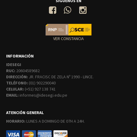
SIGUENOS EN
VER CONSTANCIA
INFORMACIÓN
IDESEGI
RUC:
20604589682
DIRECCIÓN:
JR. FRACISC DE ZELA Nº 1990 - LINCE.
TELÉFONO:
(01) 902290040
CELULAR:
(+51) 927 138 741
EMAIL:
informes@idesegi.edu.pe
ATENCIÓN GENERAL
HORARIO:
LUNES A DOMINGO DE 07H A 24H.